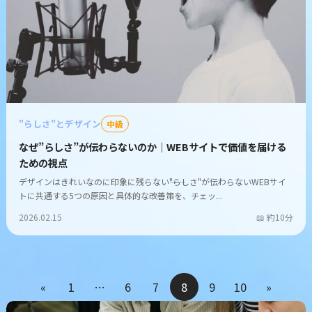
"らしさ"とデザイン
中級
なぜ”らしさ”が伝わらないのか｜WEBサイトで価値を届ける
ための視点
デザインはきれいなのに印象に残らない――"らしさ"が伝わらないWEBサイ
トに共通する5つの原因と具体的な改善策を、チェッ...
2026.02.15
約10分
«
1
…
6
7
8
9
10
»