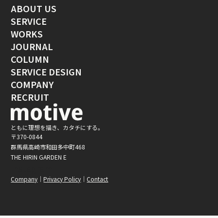
ABOUT US
SERVICE
WORKS
JOURNAL
COLUMN
SERVICE DESIGN
COMPANY
RECRUIT
ともに理想を描き、カタチにする。
〒370-0844
群馬県高崎市和田多中町468
THE HIRIN GARDEN E
Instagram
Company
Privacy Policy
Contact