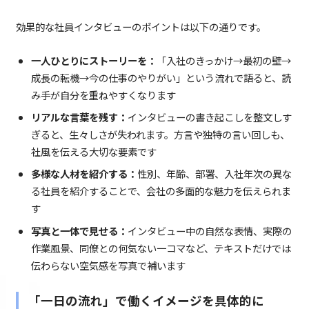
効果的な社員インタビューのポイントは以下の通りです。
一人ひとりにストーリーを：
「入社のきっかけ→最初の壁→
成長の転機→今の仕事のやりがい」という流れで語ると、読
み手が自分を重ねやすくなります
リアルな言葉を残す：
インタビューの書き起こしを整文しす
ぎると、生々しさが失われます。方言や独特の言い回しも、
社風を伝える大切な要素です
多様な人材を紹介する：
性別、年齢、部署、入社年次の異な
る社員を紹介することで、会社の多面的な魅力を伝えられま
す
写真と一体で見せる：
インタビュー中の自然な表情、実際の
作業風景、同僚との何気ない一コマなど、テキストだけでは
伝わらない空気感を写真で補います
「一日の流れ」で働くイメージを具体的に