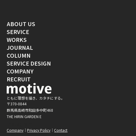
ABOUT US
SERVICE
WORKS
JOURNAL
COLUMN
SERVICE DESIGN
COMPANY
RECRUIT
ともに理想を描き、カタチにする。
〒370-0844
群馬県高崎市和田多中町468
THE HIRIN GARDEN E
Instagram
Company
Privacy Policy
Contact